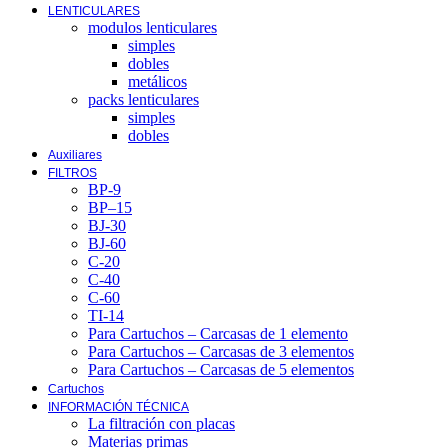
LENTICULARES
modulos lenticulares
simples
dobles
metálicos
packs lenticulares
simples
dobles
Auxiliares
FILTROS
BP-9
BP–15
BJ-30
BJ-60
C-20
C-40
C-60
TI-14
Para Cartuchos – Carcasas de 1 elemento
Para Cartuchos – Carcasas de 3 elementos
Para Cartuchos – Carcasas de 5 elementos
Cartuchos
INFORMACIÓN TÉCNICA
La filtración con placas
Materias primas