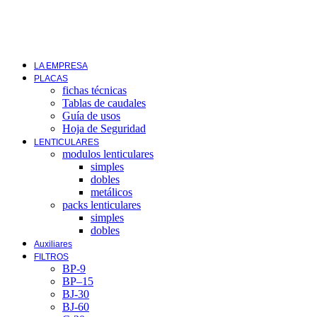
LA EMPRESA
PLACAS
fichas técnicas
Tablas de caudales
Guía de usos
Hoja de Seguridad
LENTICULARES
modulos lenticulares
simples
dobles
metálicos
packs lenticulares
simples
dobles
Auxiliares
FILTROS
BP-9
BP–15
BJ-30
BJ-60